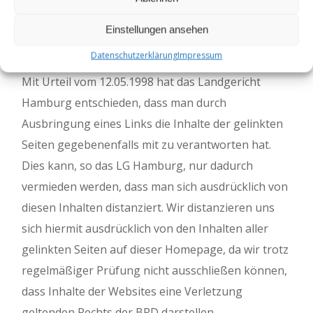
Namentlich gekennzeichnete Beiträge müssen
nicht unbedingt die offizielle Meinung der
Einstellungen ansehen
Landesgruppe Rheinland wiedergeben.
Datenschutzerklärung
Impressum
Mit Urteil vom 12.05.1998 hat das Landgericht
Hamburg entschieden, dass man durch
Ausbringung eines Links die Inhalte der gelinkten
Seiten gegebenenfalls mit zu verantworten hat.
Dies kann, so das LG Hamburg, nur dadurch
vermieden werden, dass man sich ausdrücklich von
diesen Inhalten distanziert. Wir distanzieren uns
sich hiermit ausdrücklich von den Inhalten aller
gelinkten Seiten auf dieser Homepage, da wir trotz
regelmäßiger Prüfung nicht ausschließen können,
dass Inhalte der Websites eine Verletzung
geltenden Rechts der BRD darstellen.