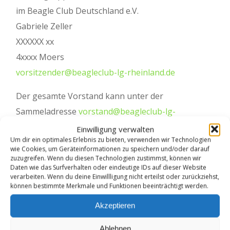
im Beagle Club Deutschland e.V.
Gabriele Zeller
XXXXXX xx
4xxxx Moers
vorsitzender@beagleclub-lg-rheinland.de
Der gesamte Vorstand kann unter der
Sammeladresse
vorstand@beagleclub-lg-
rheinland.de
erreicht werden.
Einwilligung verwalten
Um dir ein optimales Erlebnis zu bieten, verwenden wir Technologien
wie Cookies, um Geräteinformationen zu speichern und/oder darauf
Selbstverständlich sind alle Inhalte dieser Website
zuzugreifen. Wenn du diesen Technologien zustimmst, können wir
urheberrechtlich geschützt. Jede Verwendung von
Daten wie das Surfverhalten oder eindeutige IDs auf dieser Website
verarbeiten. Wenn du deine Einwillligung nicht erteilst oder zurückziehst,
unseren Inhalten außerhalb dieser Site benötigt
können bestimmte Merkmale und Funktionen beeinträchtigt werden.
die ausdrückliche Zustimmung der Landesgruppe
Akzeptieren
bzw. der jeweiligen Copyright-Inhaber.
Ablehnen